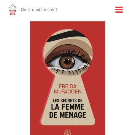
Aller
Main
On lit quoi ce soir ?
au
Menu
contenu