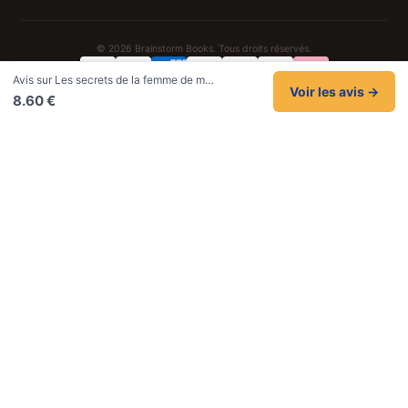
© 2026 Brainstorm Books. Tous droits réservés.
Avis sur Les secrets de la femme de m…
Confidentialité
CGV
Cookies
Mentions légales
Voir les avis →
8.60 €
NOS UNIVERS PARTENAIRES
Intelligence artificielle
Sacha Ramsey
Actualités faits divers
Spiritualité
Cartes postales anciennes
Idées cadeaux
Beauté & soins
Papeterie & stylos
Montres
Valises & bagages
Pat' Patrouille
Lilo & Stitch
Zootopie
Novelmore Playmobil
Figurines One Piece
KPop Demon Hunters
Cadeaux enfants
AirTag Apple
Cartouches imprimante
Piles & batteries
Chaussons
Finance & habitat
FIFA FC 26
Indexation SEO
SEO Hotline
Up Life
100g
Black Dawn
Shopping France
ShoppingNet
Belles citations
Datastats
Louis-Ferdinand Céline
En tant que Partenaire Amazon, je réalise un bénéfice sur les achats remplissant
les conditions applicables.