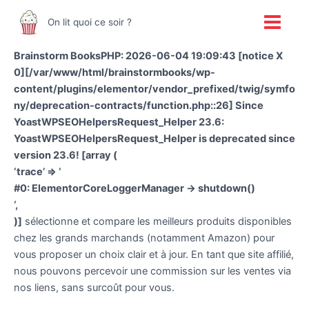
Aller
Main
On lit quoi ce soir ?
au
Menu
contenu
Brainstorm BooksPHP: 2026-06-04 19:09:43 [notice X
0][/var/www/html/brainstormbooks/wp-
content/plugins/elementor/vendor_prefixed/twig/symfo
ny/deprecation-contracts/function.php::26] Since
YoastWPSEOHelpersRequest_Helper 23.6:
YoastWPSEOHelpersRequest_Helper is deprecated since
version 23.6! [array (
‘trace’ => ‘
#0: ElementorCoreLoggerManager -> shutdown()
‘,
)]
sélectionne et compare les meilleurs produits disponibles
chez les grands marchands (notamment Amazon) pour
vous proposer un choix clair et à jour. En tant que site affilié,
nous pouvons percevoir une commission sur les ventes via
nos liens, sans surcoût pour vous.