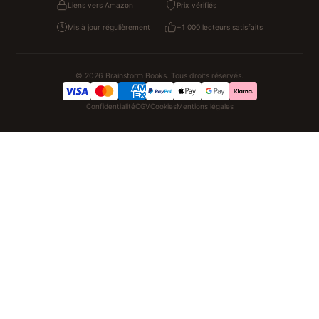
Liens vers Amazon
Prix vérifiés
Mis à jour régulièrement
+1 000 lecteurs satisfaits
© 2026 Brainstorm Books. Tous droits réservés.
Confidentialité
CGV
Cookies
Mentions légales
NOS UNIVERS PARTENAIRES
Intelligence artificielle
Sacha Ramsey
Actualités faits divers
Spiritualité
Cartes postales anciennes
Idées cadeaux
Beauté & soins
Papeterie & stylos
Montres
Valises & bagages
Pat' Patrouille
Lilo & Stitch
Zootopie
Novelmore Playmobil
Figurines One Piece
KPop Demon Hunters
Cadeaux enfants
AirTag Apple
Cartouches imprimante
Piles & batteries
Chaussons
Finance & habitat
FIFA FC 26
Indexation SEO
SEO Hotline
Up Life
100g
Black Dawn
Shopping France
ShoppingNet
Belles citations
Datastats
Louis-Ferdinand Céline