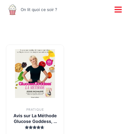
Aller
Main
On lit quoi ce soir ?
au
Menu
contenu
PRATIQUE
Avis sur La Méthode
Glucose Goddess, 4
semaines pour
réduire vos fringales
Note