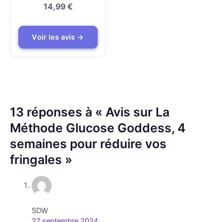
4.5
14,99
€
sur 5
Voir les avis →
Voir les avis →
13 réponses à « Avis sur La
Méthode Glucose Goddess, 4
semaines pour réduire vos
fringales »
SDW
27 septembre 2024