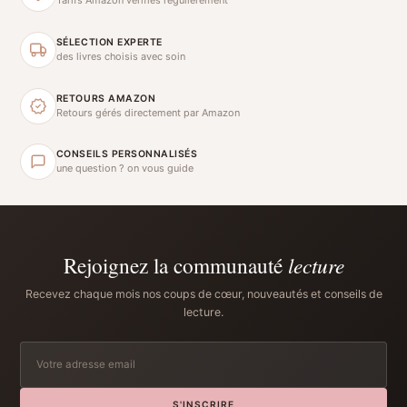
SÉLECTION EXPERTE
des livres choisis avec soin
RETOURS AMAZON
Retours gérés directement par Amazon
CONSEILS PERSONNALISÉS
une question ? on vous guide
Rejoignez la communauté
lecture
Recevez chaque mois nos coups de cœur, nouveautés et conseils de
lecture.
S'INSCRIRE